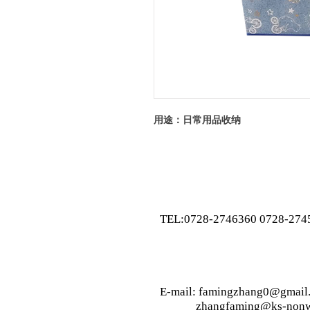
用途：日常用品收纳
TEL:0728-2746360 0728-274
E-mail: famingzhang0@gmail
zhangfaming@ks-nonw