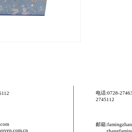
电话:0728-27463
5112
2745112
.com
邮箱:famingzhan
oven.com.cn
zhangfamin