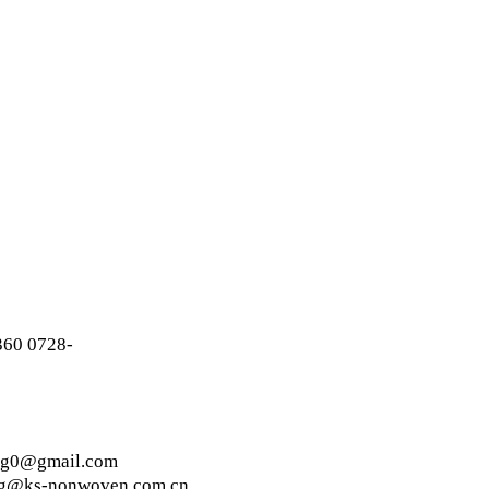
60 0728-
g0@gmail.com
g@ks-nonwoven.com.cn