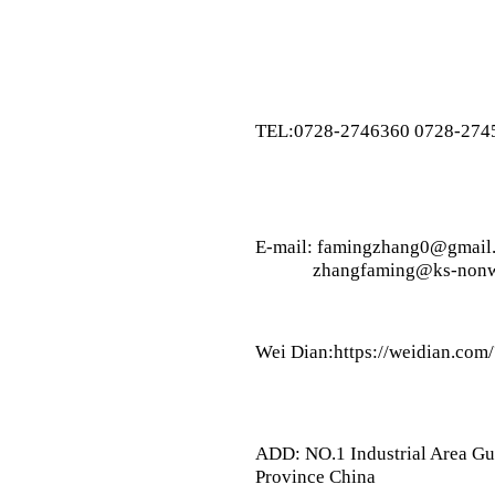
TEL:0728-2746360 0728-274
E-mail: famingzhang0@gmail
zhangfaming@ks-nonw
Wei Dian:https://weidian.co
ADD: NO.1 Industrial Area G
Province China