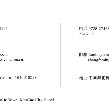
电话:0728-27463
5112
2745112
.com
邮箱:famingzhan
oven.com.cn
zhangfamin
m/?userid=1646610528
地址:中国湖北
uoHe Town XIanTao City Hubei