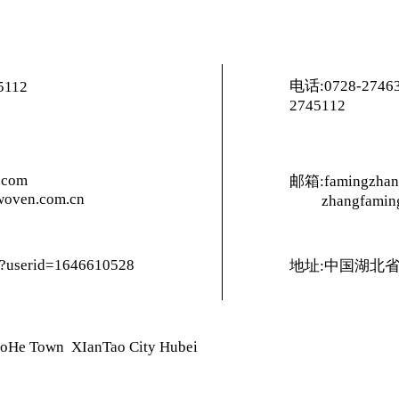
电话:0728-27463
5112
2745112
.com
邮箱:famingzhan
oven.com.cn
zhangfamin
m/?userid=1646610528
地址:中国湖北
uoHe Town XIanTao City Hubei