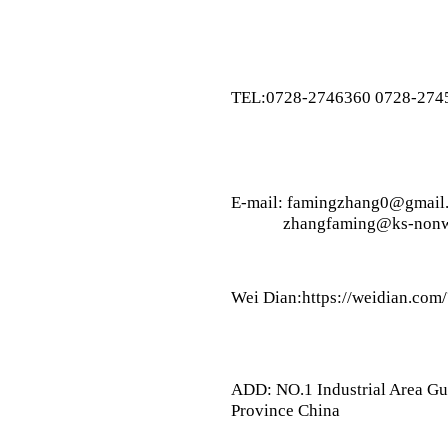
TEL:0728-2746360 0728-274
E-mail: famingzhang0@gmail
zhangfaming@ks-nonw
Wei Dian:https://weidian.co
ADD: NO.1 Industrial Area G
Province China